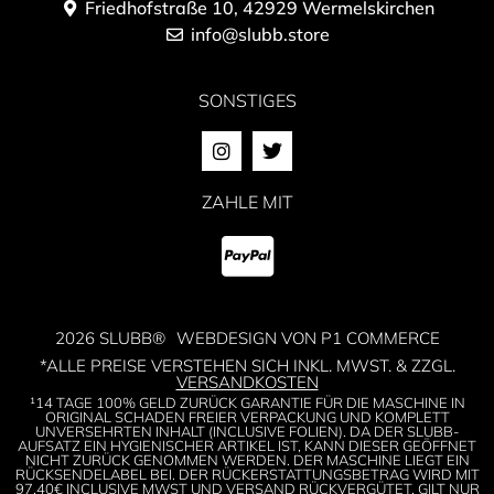
Friedhofstraße 10, 42929 Wermelskirchen
info@slubb.store
SONSTIGES
ZAHLE MIT
2026 SLUBB®
WEBDESIGN VON P1 COMMERCE
*ALLE PREISE VERSTEHEN SICH INKL. MWST. & ZZGL.
VERSANDKOSTEN
¹14 TAGE 100% GELD ZURÜCK GARANTIE FÜR DIE MASCHINE IN
ORIGINAL SCHADEN FREIER VERPACKUNG UND KOMPLETT
UNVERSEHRTEN INHALT (INCLUSIVE FOLIEN). DA DER SLUBB-
AUFSATZ EIN HYGIENISCHER ARTIKEL IST, KANN DIESER GEÖFFNET
NICHT ZURÜCK GENOMMEN WERDEN. DER MASCHINE LIEGT EIN
RÜCKSENDELABEL BEI. DER RÜCKERSTATTUNGSBETRAG WIRD MIT
97,40€ INCLUSIVE MWST UND VERSAND RÜCKVERGÜTET. GILT NUR